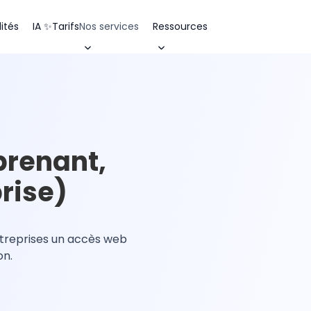
ités
IA ✨
Tarifs
Nos services
Ressources
prenant,
rise)
ntreprises un accès web
on.