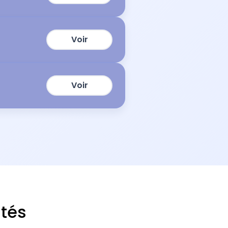
Voir
Voir
ités