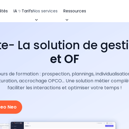
ités
IA ✨
Tarifs
Nos services
Ressources
te- La solution de ges
et OF
s de formation : prospection, plannings, individualisatio
cturation, accrochage OPCO... Une solution métier compl
faciliter les interactions et optimiser votre temps !
reo Neo