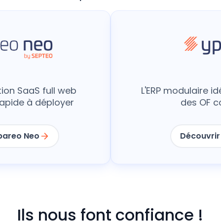
tion SaaS full web
L'ERP modulaire id
t rapide à déployer
des OF c
pareo Neo
Découvrir
Ils nous font confiance !