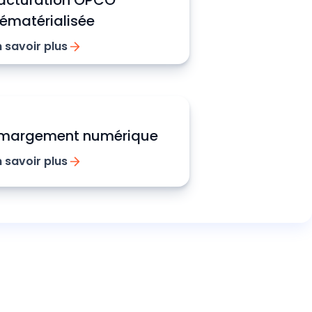
acturation OPCO
ématérialisée
n savoir plus
margement numérique
n savoir plus