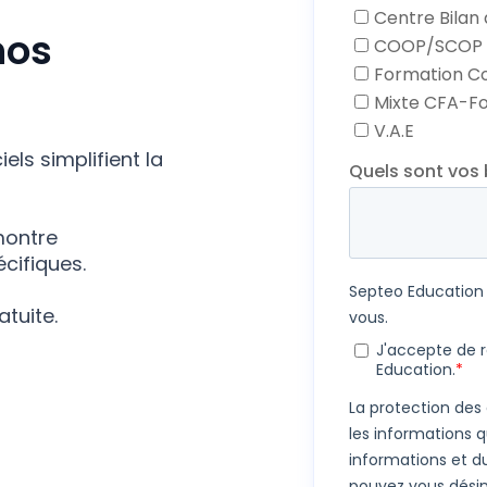
nos
s simplifient la
montre
écifiques.
tuite.