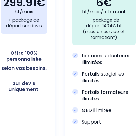
299.91€
6€
ht/mois
ht/mois/alternant
+ package de
+ package de
départ sur devis
départ 1404€ ht
(mise en service et
formation*)
Offre 100%
Licences utilisateurs
personnalisée
illimitées
selon vos besoins.
Portails stagiaires
illimités
Sur devis
uniquement.
Portails formateurs
illimités
GED illimitée
Support