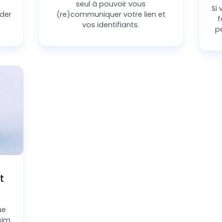
seul à pouvoir vous
Si
der
(re)communiquer votre lien et
f
vos identifiants.
p
ivante
Abandonner
t
ue
sim