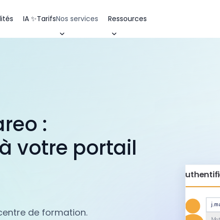
ités
IA ✨
Tarifs
Nos services
Ressources
reo :
 votre portail
Authentif
j.m
centre de formation.
••