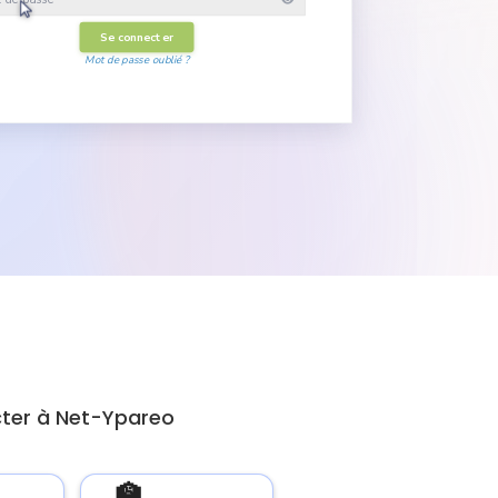
Se connecter
Mot de passe oublié ?
cter à Net-Ypareo
🏫