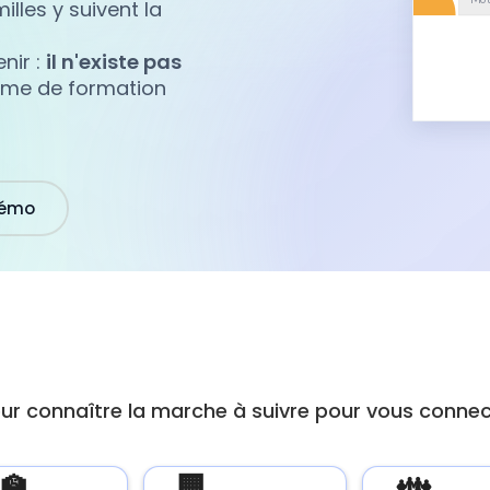
lles y suivent la
nir :
il n'existe pas
sme de formation
démo
pour connaître la marche à suivre pour vous conne
‍🏫
🏢
👪