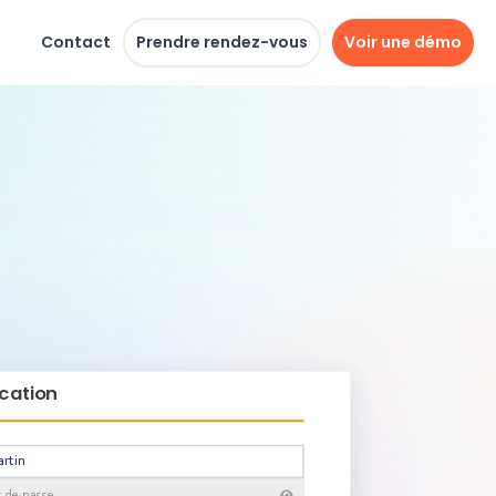
Contact
Prendre rendez-vous
Voir une démo
ication
artin
•••••••