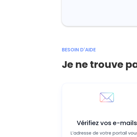
illez remplir le formulaire ci-dessous. Les champs marqués d'un
astérisque rouge (*)
sont obligatoires.
a une durée de 30 minutes.
données
BESOIN D'AIDE
 Mme)
*
.
Je ne trouve 
ance
*
Vérifiez vos e-mails
ance
*
L’adresse de votre portail vou
r une proposition