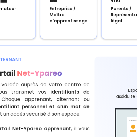
mateur
Entreprise /
Parents /
Maître
Représenta
d'apprentissage
légal
ALTERNANT
rtail
Net-Ypareo
on validée auprès de votre centre de
Esp
 vous transmet vos
identifiants de
S
assiduité
 Chaque apprenant, alternant ou
entifiant personnel et d’un mot de
nt un accès sécurisé à son espace.
A
u
t
h
e
n
t
i
f
rtail Net-Ypareo apprenant
, il vous