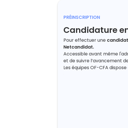
PRÉINSCRIPTION
Candidature en
Pour effectuer une
candidatu
Netcandidat.
Accessible avant même l'adm
et de suivre l’avancement de
Les équipes OF-CFA dispose a
Demande de nouvelle candidature
Utilisez le formulaire de connexion pour vous identifier :
Si vous disposez d'un compte
Net-Ypareo
« apprenant »
Si vous avez déjà postulé pour la période 2026-2027
Identifiant
Nouvelle candidature
Mot de passe
OU
Se connecter
Coordonnées
Candidature
le point de déposer une candidature pour intégrer une formation dispensée dans notre centre de formation.