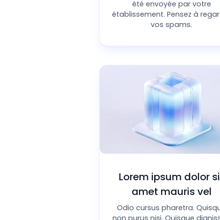
été envoyée par votre
nce
*
établissement. Pensez à regar
vos spams.
Étape su
Lorem ipsum dolor si
amet mauris vel
Odio cursus pharetra. Quisq
non purus nisi. Quisque dignis