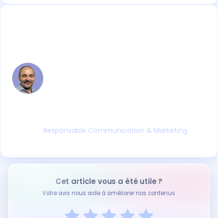
Christophe VIEIRA
Chez Ymag depuis plus de 20 ans, Christophe a
développé une expertise rare : celle d'un
communicant profondément immergé dans
l'univers des organismes de formation. Sa
double compétence, connaissance fine des
réalités des CFA et OF, maîtrise des enjeux
marketing, donne à ses contributions une
valeur concrète et ancrée dans le terrain.
Responsable Communication & Marketing
Cet article vous a été utile ?
Votre avis nous aide à améliorer nos contenus
5.0/5
·
1 avis