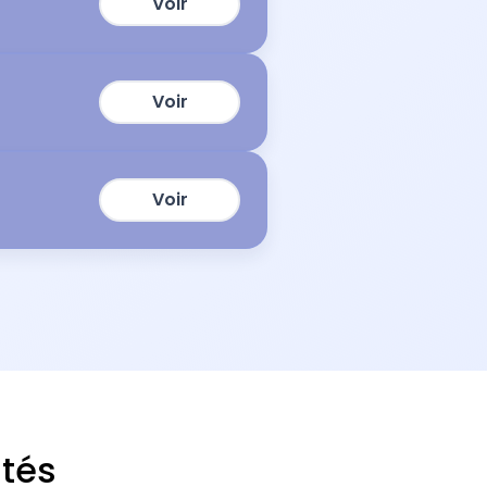
Voir
Voir
Voir
ités