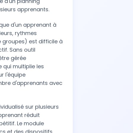
e d'un planning
usieurs apprenants.
ique d'un apprenant à
rieurs, rythmes
groupes) est difficile à
if. Sans outil
être gérée
qui multiplie les
r l'équipe
ombre d'apprenants avec
vidualisé sur plusieurs
pprenant réduit
titif. Le module
s et des dispositifs