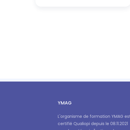
YMAG
L'organisme de formation YMAG es
certifié Qualiopi depuis le 08.11.2021