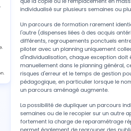
que la copie ou le remplacement en mass
e
individualisé sur plusieurs semaines ou pl
Un parcours de formation rarement ident
l'autre (dispenses liées à des acquis anté
différents, regroupements ponctuels entre 
e.
piloter avec un planning uniquement collect
d'individualisation, chaque exception doit 
manuellement dans le planning général, ce 
e
risques d'erreur et le temps de gestion pou
n.
pédagogique, en particulier lorsque le n
un parcours aménagé augmente.
La possibilité de dupliquer un parcours indi
semaines ou de le recopier sur un autre a
fortement la charge de reparamétrage répé
permet également de regrouper des public