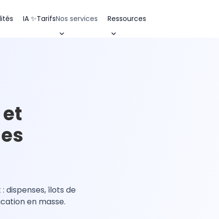
ités
IA ✨
Tarifs
Nos services
Ressources
 et
des
 dispenses, îlots de
ication en masse.