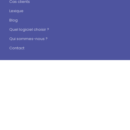
Cas clients
Lexique
Blog
Quel logiciel choisir ?
Qui sommes-nous ?
Contact
Mentions légales
Politique de confidentialité