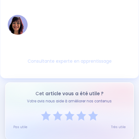
Formatrice depuis 25 ans et ancienne
responsable de CFA, Nawel a piloté la
structuration d'organismes, la mise en œuvre
de la réforme de l'apprentissage et des
certifications QUALIOPI. Auditrice qualité
aguerrie (ISO 9001, EDUFORM), elle
accompagne aujourd'hui les CFA et OF avec
une expertise rare, forgée sur le terrain depuis
plus de 16 ans.
Consultante experte en apprentissage
Cet article vous a été utile ?
Votre avis nous aide à améliorer nos contenus
Pas utile
Très utile