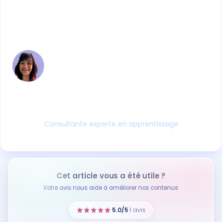
Nawel MAHTOUT
Formatrice depuis 25 ans et ancienne
responsable de CFA, Nawel a piloté la
structuration d'organismes, la mise en œuvre
de la réforme de l'apprentissage et des
certifications QUALIOPI. Auditrice qualité
aguerrie (ISO 9001, EDUFORM), elle
accompagne aujourd'hui les CFA et OF avec
une expertise rare, forgée sur le terrain depuis
plus de 16 ans.
Consultante experte en apprentissage
Cet article vous a été utile ?
Votre avis nous aide à améliorer nos contenus
5.0/5
·
1 avis