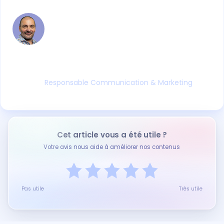
Chez Ymag depuis plus de 20 ans, Christophe a
développé une expertise rare : celle d'un
communicant profondément immergé dans
l'univers des organismes de formation. Sa
double compétence, connaissance fine des
réalités des CFA et OF, maîtrise des enjeux
marketing, donne à ses contributions une
valeur concrète et ancrée dans le terrain.
Responsable Communication & Marketing
Cet article vous a été utile ?
Votre avis nous aide à améliorer nos contenus
Pas utile
Très utile