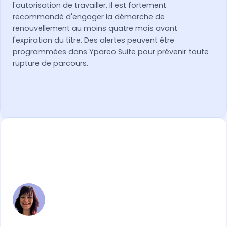
l'autorisation de travailler. Il est fortement
recommandé d'engager la démarche de
renouvellement au moins quatre mois avant
l'expiration du titre. Des alertes peuvent être
programmées dans Ypareo Suite pour prévenir toute
rupture de parcours.
Nawel MAHTOUT
Formatrice depuis 25 ans et ancienne
responsable de CFA, Nawel a piloté la
structuration d'organismes, la mise en œuvre
de la réforme de l'apprentissage et des
certifications QUALIOPI. Auditrice qualité
aguerrie (ISO 9001, EDUFORM), elle